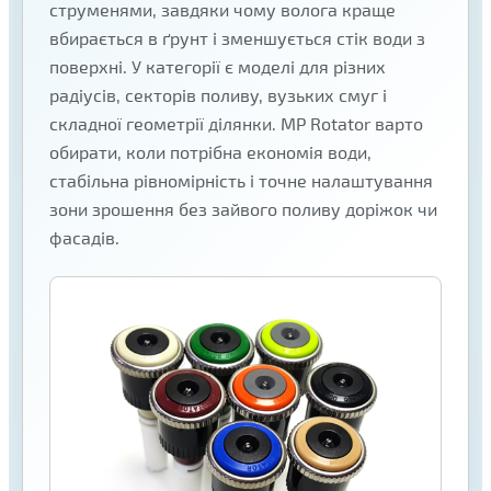
струменями, завдяки чому волога краще
вбирається в ґрунт і зменшується стік води з
поверхні. У категорії є моделі для різних
радіусів, секторів поливу, вузьких смуг і
складної геометрії ділянки. MP Rotator варто
обирати, коли потрібна економія води,
стабільна рівномірність і точне налаштування
зони зрошення без зайвого поливу доріжок чи
фасадів.