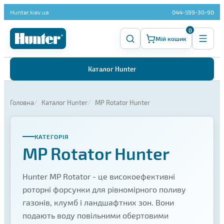
Hunter.kiev.ua
044-599-30-90
0
Мій кошик
Каталог Hunter
Головна
Каталог Hunter
MP Rotator Hunter
КАТЕГОРІЯ
MP Rotator Hunter
Hunter MP Rotator - це високоефективні
роторні форсунки для рівномірного поливу
газонів, клумб і ландшафтних зон. Вони
подають воду повільними обертовими