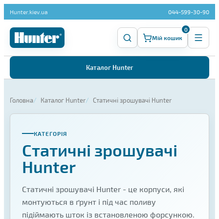
Hunter.kiev.ua
044-599-30-90
0
Мій кошик
Каталог Hunter
Головна
Каталог Hunter
Статичні зрошувачі Hunter
КАТЕГОРІЯ
Статичні зрошувачі
Hunter
Статичні зрошувачі Hunter - це корпуси, які
монтуються в ґрунт і під час поливу
підіймають шток із встановленою форсункою.