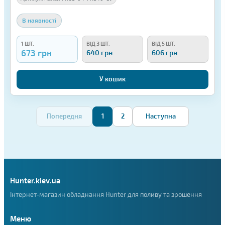
В наявності
1 ШТ.
ВІД 3 ШТ.
ВІД 5 ШТ.
673 грн
640 грн
606 грн
У кошик
Попередня
1
2
Наступна
Hunter.kiev.ua
Інтернет-магазин обладнання Hunter для поливу та зрошення
Меню